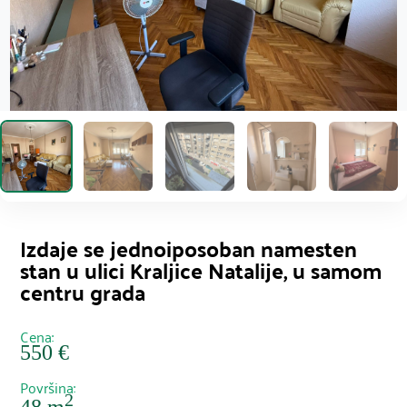
Izdaje se jednoiposoban namesten
stan u ulici Kraljice Natalije, u samom
centru grada
Cena:
550 €
Površina:
2