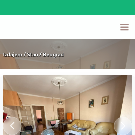
Početna
Izdajem / Stan / Beograd
Prodaja
Izdavanje
Login
Postavi Oglas
Kontakt