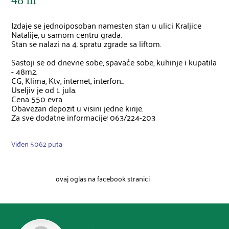
48 m
Izdaje se jednoiposoban namesten stan u ulici Kraljice 
Natalije, u samom centru grada.

Stan se nalazi na 4. spratu zgrade sa liftom.

Sastoji se od dnevne sobe, spavaće sobe, kuhinje i kupatila 
- 48m2.

CG, Klima, Ktv, internet, interfon...

Useljiv je od 1. jula.

Cena 550 evra.

Obavezan depozit u visini jedne kirije.

Viđen 5062 puta
ovaj oglas na facebook stranici