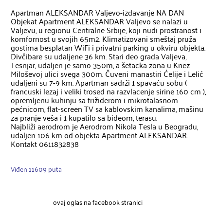
Apartman ALEKSANDAR Valjevo-izdavanje NA DAN

Objekat Apartment ALEKSANDAR Valjevo se nalazi u 
Valjevu, u regionu Centralne Srbije, koji nudi prostranost i 
komfornost u svojih 65m2. Klimatizovani smeštaj pruža 
gostima besplatan WiFi i privatni parking u okviru objekta. 
Divčibare su udaljene 36 km. Stari deo grada Valjeva, 
Tesnjar, udaljen je samo 350m, a šetacka zona u Knez 
Miloševoj ulici svega 300m. Čuveni manastiri Ćelije i Lelić 
udaljeni su 7-9 km. Apartman sadrži 1 spavaću sobu ( 
francuski lezaj i veliki trosed na razvlacenje sirine 160 cm ), 
opremljenu kuhinju sa frižiderom i mikrotalasnom 
pećnicom, flat-screen TV sa kablovskim kanalima, mašinu 
za pranje veša i 1 kupatilo sa bideom, terasu.

Najbliži aerodrom je Aerodrom Nikola Tesla u Beogradu, 
udaljen 106 km od objekta Apartment ALEKSANDAR.

Kontakt 0611832838
Viđen 11609 puta
ovaj oglas na facebook stranici