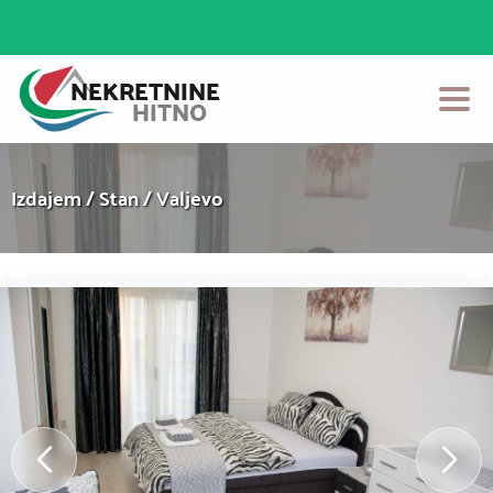
Početna
Izdajem / Stan / Valjevo
Prodaja
Izdavanje
Login
Postavi Oglas
Kontakt