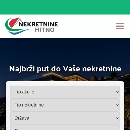
Početna
Prodaja
Najbrži put do Vaše nekretnine
Izdavanje
Login
Postavi Oglas
Kontakt