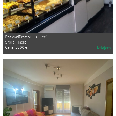
2
PoslovniProstor - 100 m
Srbija - Inđija
Cena: 1.000 €
Izdajem