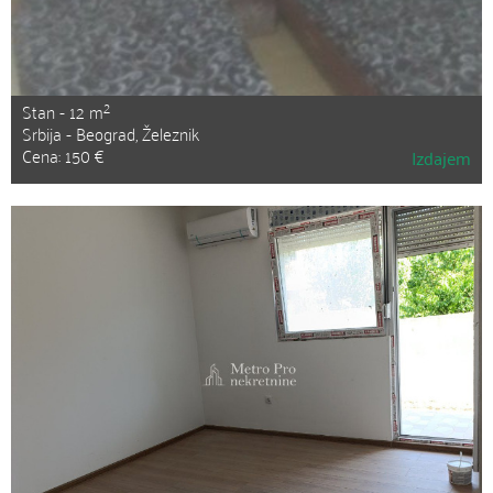
2
Stan - 12 m
Srbija - Beograd, Železnik
Cena: 150 €
Izdajem