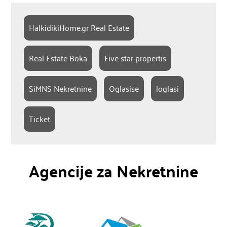
HalkidikiHome.gr Real Estate
Real Estate Boka
Five star propertis
SiMNS Nekretnine
Oglasise
loglasi
Ticket
Agencije za Nekretnine